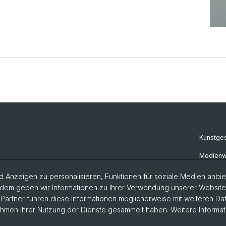
Kunstge
Medienw
Musikwi
 Anzeigen zu personalisieren, Funktionen für soziale Medien anbiet
dem geben wir Informationen zu Ihrer Verwendung unserer Website a
Philosop
artner führen diese Informationen möglicherweise mit weiteren D
Rahmen Ihrer Nutzung der Dienste gesammelt haben. Weitere Informat
eikones