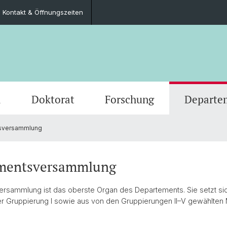
Kontakt & Öffnungszeiten
m
Doktorat
Forschung
Departe
sversammlung
Studieninteninteressierte
Promotionsfächer
Departementsversammlung
Studie
Scienti
Wichtige Dokumente
Kontakt & Öffnungszeiten
Kultur
mentsversammlung
rsammlung ist das oberste Organ des Departements. Sie setzt sic
r Gruppierung I sowie aus von den Gruppierungen II–V gewählten M