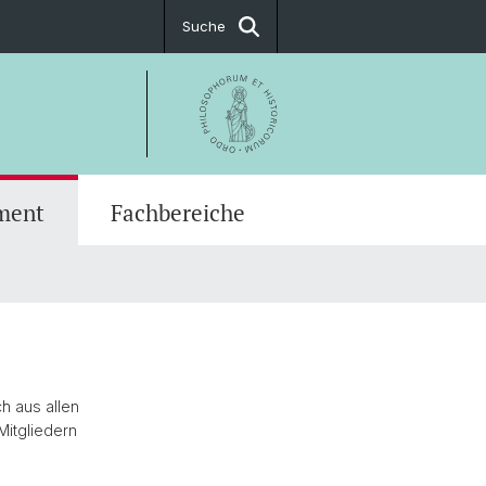
Suche
ment
Fachbereiche
rende
fic Advisory Board
techniken
h aus allen
itgliedern