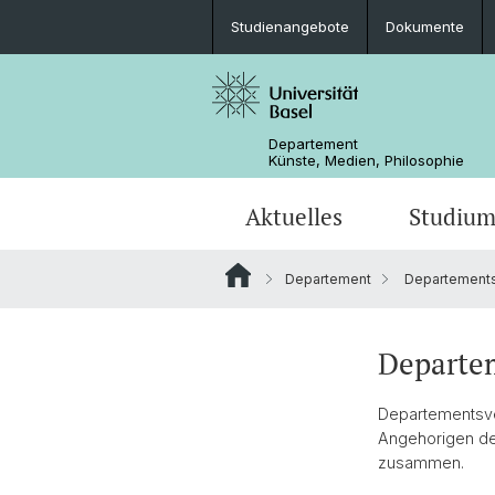
Studienangebote
Dokumente
Departement
Künste, Medien, Philosophie
Aktuelles
Studiu
Departement
Departement
Terminvorschau
Studienangebote
Doktoratsprogramm
Professuren
Departementsleitung
Lehrveranstaltungen
Unterrichtskommissionen
Departe
Departementsve
Angehorigen de
zusammen.