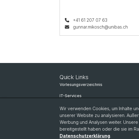
+41 61 207 07 63
gunnar.mikosch@unibas.ch
Quick Links
Vorlesungsverzeichnis
IT-Services
Online Services
Wir verwenden Cookies, um Inhalte und
unserer Website zu analysieren. Außer
Personensuche
Werbung und Analysen weiter. Unsere P
bereitgestellt haben oder die sie im 
Personeninfo
Datenschutzerklärung
.