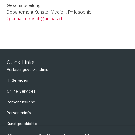
Geschäftsleitung
Departement Künste, Medien, Philosophie
gunnar.mikosch@
unibas.ch
Quick Links
Vorlesungsverzeichnis
IT-Services
Online Services
Personensuche
Personeninfo
Kunstgeschichte
Medienwissenschaft